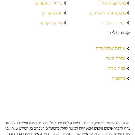
מקרקעין ונדל"ן
בריאות וספורט
משפט וניהול הליכים
הגנת הצרכן
זכויות הציבור
מידע מקצועי
קצת עלינו
אודות שביל צדק
יצירת קשר
מפת אתר
פייסבוק
האתר הוקם מיוזמה אישית, ובין היתר במטרה לתת מידע על המוצרים המפורסמים בו ולאפשר
ערוץ לקבלת פרטים נוספים ואפשרויות רכישה לחלק מהמוצרים הנזכרים בו. המידע שניתן נכון
ליום כתיבתו, ומבוסס על מחקר אישי שנערך על ידי המחבר. המידע איננו מייצג בהכרח את