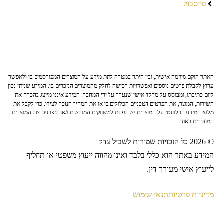
פייסבוק
האתר הוקם מיוזמה אישית, ובין היתר במטרה לתת מידע על המוצרים המפורסמים בו ולאפשר
ערוץ לקבלת פרטים נוספים ואפשרויות רכישה לחלק מהמוצרים הנזכרים בו. המידע שניתן נכון
ליום כתיבתו, ומבוסס על מחקר אישי שנערך על ידי המחבר. המידע איננו מייצג בהכרח את
השירות, המוצר, את הפרטים הטכניים הכלולים בו או את המחיר הנזכר לצידו. כדי לקבל את
מלוא המידע הרלוונטי על המוצרים יש לפנות למשווקים המורשים ו/או ליצרנים של המוצרים
המוזכרים באתר.
© 2026 כל הזכויות שמורות לשביל צדק
המידע באתר הוא כללי בלבד ואינו מהווה ייעוץ משפטי או תחליף
לייעוץ אישי מעורך דין.
מדיניות פרטיות
תנאי שימוש