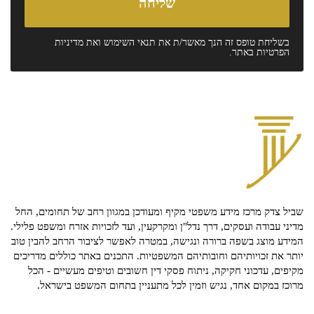
בשליחת טופס זה הנך מאשר/ת את
תנאי השימוש
ואת
מדיניות
הפרטיות
באתר.
שביל צדק מרכז מידע משפטי מקיף ומעודכן במגוון רחב של תחומים, החל
מדיני עבודה ועסקים, דרך נדל"ן ומקרקעין, ועד לזכויות אזרח ומשפט פלילי.
המידע מוצג בשפה ברורה ונגישה, במטרה לאפשר לציבור הרחב להבין טוב
יותר את זכויותיהם וחובותיהם המשפטיות. התכנים באתר כוללים מדריכים
מקיפים, עדכוני חקיקה, ניתוח פסקי דין חשובים וטיפים מעשיים - הכל
מרוכז במקום אחד, נגיש וזמין לכל מתעניין בתחום המשפט בישראל.