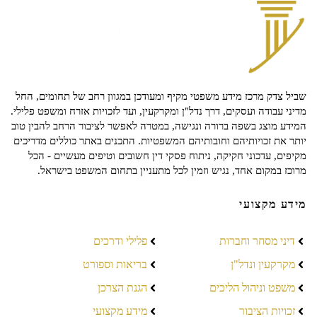
שביל צדק מרכז מידע משפטי מקיף ומעודכן במגוון רחב של תחומים, החל
מדיני עבודה ועסקים, דרך נדל"ן ומקרקעין, ועד לזכויות אזרח ומשפט פלילי.
המידע מוצג בשפה ברורה ונגישה, במטרה לאפשר לציבור הרחב להבין טוב
יותר את זכויותיהם וחובותיהם המשפטיות. התכנים באתר כוללים מדריכים
מקיפים, עדכוני חקיקה, ניתוח פסקי דין חשובים וטיפים מעשיים - הכל
מרוכז במקום אחד, נגיש וזמין לכל מתעניין בתחום המשפט בישראל.
מידע מקצועי
דיני מסחר וחברות
פלילי ודרכים
מקרקעין ונדל"ן
בריאות וספורט
משפט וניהול הליכים
הגנת הצרכן
זכויות הציבור
מידע מקצועי