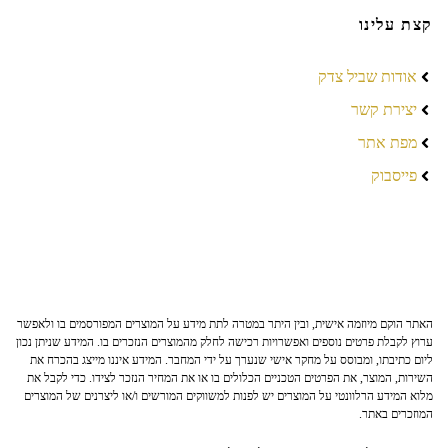
קצת עלינו
אודות שביל צדק
יצירת קשר
מפת אתר
פייסבוק
האתר הוקם מיוזמה אישית, ובין היתר במטרה לתת מידע על המוצרים המפורסמים בו ולאפשר
ערוץ לקבלת פרטים נוספים ואפשרויות רכישה לחלק מהמוצרים הנזכרים בו. המידע שניתן נכון
ליום כתיבתו, ומבוסס על מחקר אישי שנערך על ידי המחבר. המידע איננו מייצג בהכרח את
השירות, המוצר, את הפרטים הטכניים הכלולים בו או את המחיר הנזכר לצידו. כדי לקבל את
מלוא המידע הרלוונטי על המוצרים יש לפנות למשווקים המורשים ו/או ליצרנים של המוצרים
המוזכרים באתר.