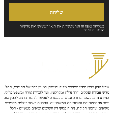
בשליחת טופס זה הנך מאשר/ת את
תנאי השימוש
ואת
מדיניות
הפרטיות
באתר.
שביל צדק מרכז מידע משפטי מקיף ומעודכן במגוון רחב של תחומים, החל
מדיני עבודה ועסקים, דרך נדל"ן ומקרקעין, ועד לזכויות אזרח ומשפט פלילי.
המידע מוצג בשפה ברורה ונגישה, במטרה לאפשר לציבור הרחב להבין טוב
יותר את זכויותיהם וחובותיהם המשפטיות. התכנים באתר כוללים מדריכים
מקיפים, עדכוני חקיקה, ניתוח פסקי דין חשובים וטיפים מעשיים - הכל