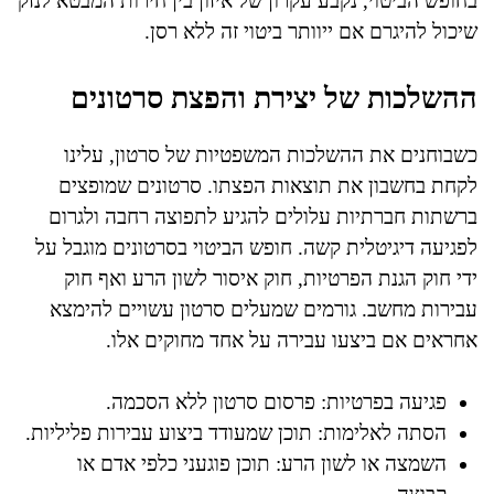
בחופש הביטוי, נקבע עקרון של איזון בין חירות המבטא לנזק
שיכול להיגרם אם ייוותר ביטוי זה ללא רסן.
ההשלכות של יצירת והפצת סרטונים
כשבוחנים את ההשלכות המשפטיות של סרטון, עלינו
לקחת בחשבון את תוצאות הפצתו. סרטונים שמופצים
ברשתות חברתיות עלולים להגיע לתפוצה רחבה ולגרום
לפגיעה דיגיטלית קשה. חופש הביטוי בסרטונים מוגבל על
ידי חוק הגנת הפרטיות, חוק איסור לשון הרע ואף חוק
עבירות מחשב. גורמים שמעלים סרטון עשויים להימצא
אחראים אם ביצעו עבירה על אחד מחוקים אלו.
פגיעה בפרטיות: פרסום סרטון ללא הסכמה.
הסתה לאלימות: תוכן שמעודד ביצוע עבירות פליליות.
השמצה או לשון הרע: תוכן פוגעני כלפי אדם או