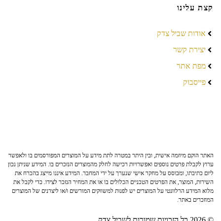
קצת עלינו
אודות שביל צדק
יצירת קשר
מפת אתר
פייסבוק
האתר הוקם מיוזמה אישית, ובין היתר במטרה לתת מידע על המוצרים המפורסמים בו ולאפשר
ערוץ לקבלת פרטים נוספים ואפשרויות רכישה לחלק מהמוצרים הנזכרים בו. המידע שניתן נכון
ליום כתיבתו, ומבוסס על מחקר אישי שנערך על ידי המחבר. המידע איננו מייצג בהכרח את
השירות, המוצר, את הפרטים הטכניים הכלולים בו או את המחיר הנזכר לצידו. כדי לקבל את
מלוא המידע הרלוונטי על המוצרים יש לפנות למשווקים המורשים ו/או ליצרנים של המוצרים
המוזכרים באתר.
© 2026 כל הזכויות שמורות לשביל צדק