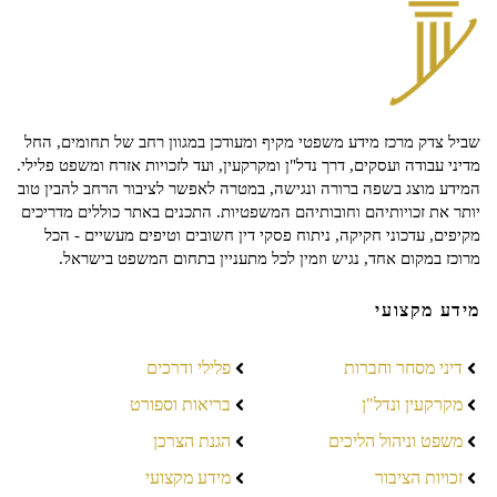
שביל צדק מרכז מידע משפטי מקיף ומעודכן במגוון רחב של תחומים, החל
מדיני עבודה ועסקים, דרך נדל"ן ומקרקעין, ועד לזכויות אזרח ומשפט פלילי.
המידע מוצג בשפה ברורה ונגישה, במטרה לאפשר לציבור הרחב להבין טוב
יותר את זכויותיהם וחובותיהם המשפטיות. התכנים באתר כוללים מדריכים
מקיפים, עדכוני חקיקה, ניתוח פסקי דין חשובים וטיפים מעשיים - הכל
מרוכז במקום אחד, נגיש וזמין לכל מתעניין בתחום המשפט בישראל.
מידע מקצועי
דיני מסחר וחברות
פלילי ודרכים
מקרקעין ונדל"ן
בריאות וספורט
משפט וניהול הליכים
הגנת הצרכן
זכויות הציבור
מידע מקצועי