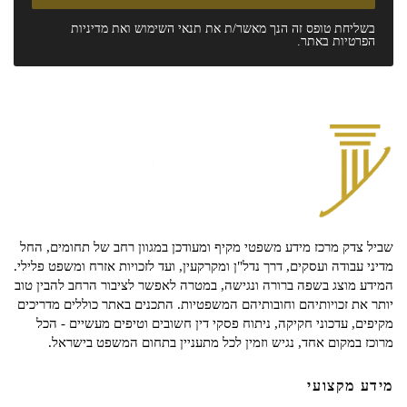
בשליחת טופס זה הנך מאשר/ת את
תנאי השימוש
ואת
מדיניות
הפרטיות
באתר.
שביל צדק מרכז מידע משפטי מקיף ומעודכן במגוון רחב של תחומים, החל
מדיני עבודה ועסקים, דרך נדל"ן ומקרקעין, ועד לזכויות אזרח ומשפט פלילי.
המידע מוצג בשפה ברורה ונגישה, במטרה לאפשר לציבור הרחב להבין טוב
יותר את זכויותיהם וחובותיהם המשפטיות. התכנים באתר כוללים מדריכים
מקיפים, עדכוני חקיקה, ניתוח פסקי דין חשובים וטיפים מעשיים - הכל
מרוכז במקום אחד, נגיש וזמין לכל מתעניין בתחום המשפט בישראל.
מידע מקצועי