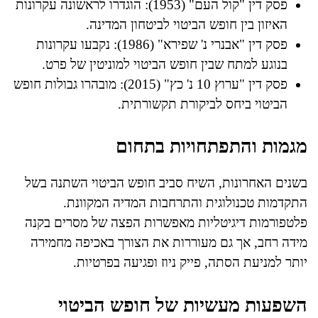
פסק דין "קול העם" (1953): הוגדרו לראשונה עקרונות
האיזון בין חופש הביטוי לביטחון המדינה.
פסק דין "אבנרי נ' שפירא" (1986): נקבעו עקרונות
בנוגע למתח שבין חופש הביטוי למוניטין של פרט.
פסק דין "ערוץ 10 נ' כץ" (2015): מובהרו גבולות חופש
הביטוי ביחס לביקורת תקשורתית.
מגמות והתפתחויות בתחום
בשנים האחרונות, השיח סביב חופש הביטוי השתנה בשל
התקדמות טכנולוגית והתרחבות המדיה המקוונת.
פלטפורמות דיגיטליות מאפשרות הפצה של מסרים בקנה
מידה רחב, אך גם מעוררות את הצורך באכיפה מחמירה
יותר למניעת הסתה, פייק ניוז ופגיעה בפרטיות.
השפעות מעשיות של חופש הביטוי