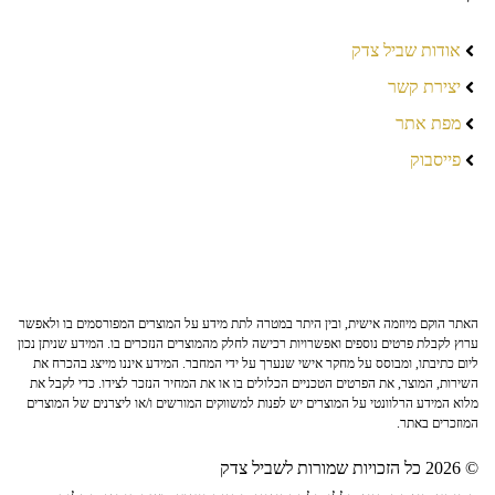
אודות שביל צדק
יצירת קשר
מפת אתר
פייסבוק
האתר הוקם מיוזמה אישית, ובין היתר במטרה לתת מידע על המוצרים המפורסמים בו ולאפשר
ערוץ לקבלת פרטים נוספים ואפשרויות רכישה לחלק מהמוצרים הנזכרים בו. המידע שניתן נכון
ליום כתיבתו, ומבוסס על מחקר אישי שנערך על ידי המחבר. המידע איננו מייצג בהכרח את
השירות, המוצר, את הפרטים הטכניים הכלולים בו או את המחיר הנזכר לצידו. כדי לקבל את
מלוא המידע הרלוונטי על המוצרים יש לפנות למשווקים המורשים ו/או ליצרנים של המוצרים
המוזכרים באתר.
© 2026 כל הזכויות שמורות לשביל צדק