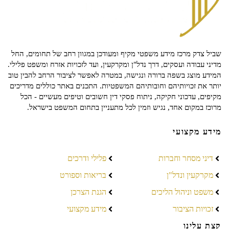
שביל צדק מרכז מידע משפטי מקיף ומעודכן במגוון רחב של תחומים, החל
מדיני עבודה ועסקים, דרך נדל"ן ומקרקעין, ועד לזכויות אזרח ומשפט פלילי.
המידע מוצג בשפה ברורה ונגישה, במטרה לאפשר לציבור הרחב להבין טוב
יותר את זכויותיהם וחובותיהם המשפטיות. התכנים באתר כוללים מדריכים
מקיפים, עדכוני חקיקה, ניתוח פסקי דין חשובים וטיפים מעשיים - הכל
מרוכז במקום אחד, נגיש וזמין לכל מתעניין בתחום המשפט בישראל.
מידע מקצועי
דיני מסחר וחברות
פלילי ודרכים
מקרקעין ונדל"ן
בריאות וספורט
משפט וניהול הליכים
הגנת הצרכן
זכויות הציבור
מידע מקצועי
קצת עלינו