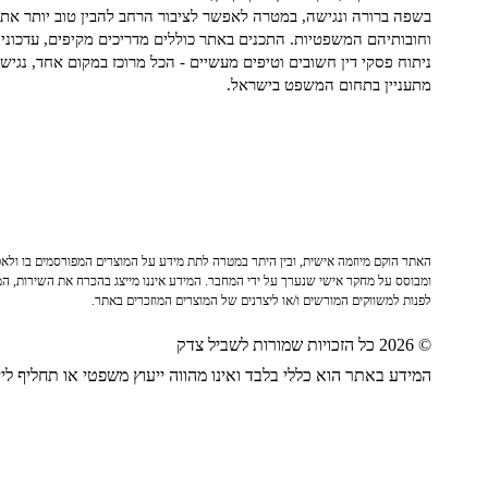
בשפה ברורה ונגישה, במטרה לאפשר לציבור הרחב להבין טוב יותר את ז
וחובותיהם המשפטיות. התכנים באתר כוללים מדריכים מקיפים, עדכוני 
ניתוח פסקי דין חשובים וטיפים מעשיים - הכל מרוכז במקום אחד, נגיש ו
מתעניין בתחום המשפט בישראל.
האתר הוקם מיוזמה אישית, ובין היתר במטרה לתת מידע על המוצרים המפורסמים בו ולאפש
ומבוסס על מחקר אישי שנערך על ידי המחבר. המידע איננו מייצג בהכרח את השירות, המו
לפנות למשווקים המורשים ו/או ליצרנים של המוצרים המוזכרים באתר.
© 2026 כל הזכויות שמורות לשביל צדק
המידע באתר הוא כללי בלבד ואינו מהווה ייעוץ משפטי או תחליף לייע