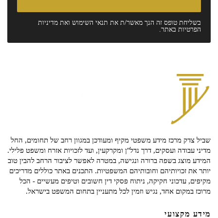
בשליחת טופס זה הנך מאשר/ת את
תנאי השימוש
ואת
מדיניות
הפרטיות
באתר.
שביל צדק מרכז מידע משפטי מקיף ומעודכן במגוון רחב של תחומים, החל
מדיני עבודה ועסקים, דרך נדל"ן ומקרקעין, ועד לזכויות אזרח ומשפט פלילי.
המידע מוצג בשפה ברורה ונגישה, במטרה לאפשר לציבור הרחב להבין טוב
יותר את זכויותיהם וחובותיהם המשפטיות. התכנים באתר כוללים מדריכים
מקיפים, עדכוני חקיקה, ניתוח פסקי דין חשובים וטיפים מעשיים - הכל
מרוכז במקום אחד, נגיש וזמין לכל מתעניין בתחום המשפט בישראל.
מידע מקצועי