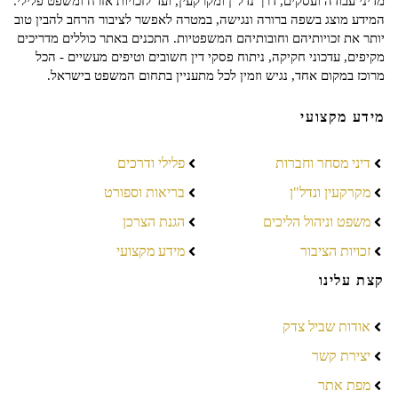
מדיני עבודה ועסקים, דרך נדל"ן ומקרקעין, ועד לזכויות אזרח ומשפט פלילי.
המידע מוצג בשפה ברורה ונגישה, במטרה לאפשר לציבור הרחב להבין טוב
יותר את זכויותיהם וחובותיהם המשפטיות. התכנים באתר כוללים מדריכים
מקיפים, עדכוני חקיקה, ניתוח פסקי דין חשובים וטיפים מעשיים - הכל
מרוכז במקום אחד, נגיש וזמין לכל מתעניין בתחום המשפט בישראל.
מידע מקצועי
דיני מסחר וחברות
פלילי ודרכים
מקרקעין ונדל"ן
בריאות וספורט
משפט וניהול הליכים
הגנת הצרכן
זכויות הציבור
מידע מקצועי
קצת עלינו
אודות שביל צדק
יצירת קשר
מפת אתר