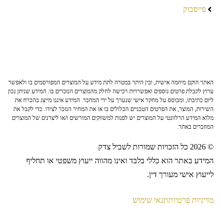
פייסבוק
האתר הוקם מיוזמה אישית, ובין היתר במטרה לתת מידע על המוצרים המפורסמים בו ולאפשר
ערוץ לקבלת פרטים נוספים ואפשרויות רכישה לחלק מהמוצרים הנזכרים בו. המידע שניתן נכון
ליום כתיבתו, ומבוסס על מחקר אישי שנערך על ידי המחבר. המידע איננו מייצג בהכרח את
השירות, המוצר, את הפרטים הטכניים הכלולים בו או את המחיר הנזכר לצידו. כדי לקבל את
מלוא המידע הרלוונטי על המוצרים יש לפנות למשווקים המורשים ו/או ליצרנים של המוצרים
המוזכרים באתר.
© 2026 כל הזכויות שמורות לשביל צדק
המידע באתר הוא כללי בלבד ואינו מהווה ייעוץ משפטי או תחליף
לייעוץ אישי מעורך דין.
מדיניות פרטיות
תנאי שימוש