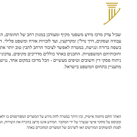
שביל צדק מרכז מידע משפטי מקיף ומעודכן במגוון רחב של תחומים, הח
עבודה ועסקים, דרך נדל"ן ומקרקעין, ועד לזכויות אזרח ומשפט פלילי. ה
בשפה ברורה ונגישה, במטרה לאפשר לציבור הרחב להבין טוב יותר את ז
וחובותיהם המשפטיות. התכנים באתר כוללים מדריכים מקיפים, עדכוני 
ניתוח פסקי דין חשובים וטיפים מעשיים - הכל מרוכז במקום אחד, נגיש ו
מתעניין בתחום המשפט בישראל.
האתר הוקם מיוזמה אישית, ובין היתר במטרה לתת מידע על המוצרים המפורסמים בו ולאפש
ומבוסס על מחקר אישי שנערך על ידי המחבר. המידע איננו מייצג בהכרח את השירות, המו
לפנות למשווקים המורשים ו/או ליצרנים של המוצרים המוזכרים באתר.