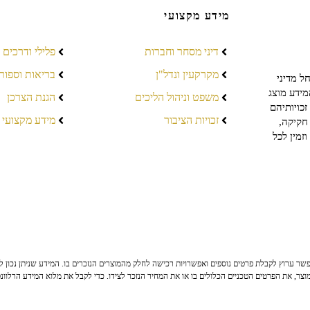
מידע מקצועי
דיני מסחר וחברות
פלילי ודרכים
מקרקעין ונדל"ן
בריאות וספור
ל מדיני
מידע מוצג
משפט וניהול הליכים
הגנת הצרכן
כויותיהם
זכויות הציבור
מידע מקצועי
חקיקה,
זמין לכל
ר ערוץ לקבלת פרטים נוספים ואפשרויות רכישה לחלק מהמוצרים הנזכרים בו. המידע שניתן נכון לי
צר, את הפרטים הטכניים הכלולים בו או את המחיר הנזכר לצידו. כדי לקבל את מלוא המידע הרלוונ