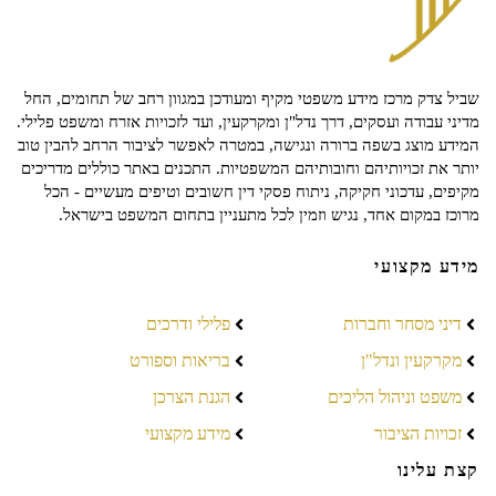
שביל צדק מרכז מידע משפטי מקיף ומעודכן במגוון רחב של תחומים, החל
מדיני עבודה ועסקים, דרך נדל"ן ומקרקעין, ועד לזכויות אזרח ומשפט פלילי.
המידע מוצג בשפה ברורה ונגישה, במטרה לאפשר לציבור הרחב להבין טוב
יותר את זכויותיהם וחובותיהם המשפטיות. התכנים באתר כוללים מדריכים
מקיפים, עדכוני חקיקה, ניתוח פסקי דין חשובים וטיפים מעשיים - הכל
מרוכז במקום אחד, נגיש וזמין לכל מתעניין בתחום המשפט בישראל.
מידע מקצועי
דיני מסחר וחברות
פלילי ודרכים
מקרקעין ונדל"ן
בריאות וספורט
משפט וניהול הליכים
הגנת הצרכן
זכויות הציבור
מידע מקצועי
קצת עלינו