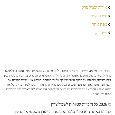
אודות שביל צדק
יצירת קשר
מפת אתר
פייסבוק
האתר הוקם מיוזמה אישית, ובין היתר במטרה לתת מידע על המוצרים המפורסמים בו ולאפשר
ערוץ לקבלת פרטים נוספים ואפשרויות רכישה לחלק מהמוצרים הנזכרים בו. המידע שניתן נכון
ליום כתיבתו, ומבוסס על מחקר אישי שנערך על ידי המחבר. המידע איננו מייצג בהכרח את
השירות, המוצר, את הפרטים הטכניים הכלולים בו או את המחיר הנזכר לצידו. כדי לקבל את
מלוא המידע הרלוונטי על המוצרים יש לפנות למשווקים המורשים ו/או ליצרנים של המוצרים
המוזכרים באתר.
© 2026 כל הזכויות שמורות לשביל צדק
המידע באתר הוא כללי בלבד ואינו מהווה ייעוץ משפטי או תחליף