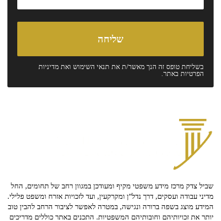
בשליחת טופס זה הנך מאשר/ת את
תנאי השימוש
ואת
מדיניות
הפרטיות
באתר.
שביל צדק מרכז מידע משפטי מקיף ומעודכן במגוון רחב של תחומים, החל
מדיני עבודה ועסקים, דרך נדל"ן ומקרקעין, ועד לזכויות אזרח ומשפט פלילי.
המידע מוצג בשפה ברורה ונגישה, במטרה לאפשר לציבור הרחב להבין טוב
יותר את זכויותיהם וחובותיהם המשפטיות. התכנים באתר כוללים מדריכים