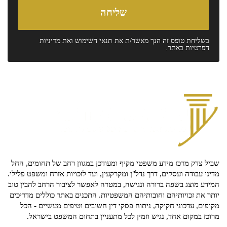
בשליחת טופס זה הנך מאשר/ת את
תנאי השימוש
ואת
מדיניות
הפרטיות
באתר.
שביל צדק מרכז מידע משפטי מקיף ומעודכן במגוון רחב של תחומים, החל
מדיני עבודה ועסקים, דרך נדל"ן ומקרקעין, ועד לזכויות אזרח ומשפט פלילי.
המידע מוצג בשפה ברורה ונגישה, במטרה לאפשר לציבור הרחב להבין טוב
יותר את זכויותיהם וחובותיהם המשפטיות. התכנים באתר כוללים מדריכים
מקיפים, עדכוני חקיקה, ניתוח פסקי דין חשובים וטיפים מעשיים - הכל
מרוכז במקום אחד, נגיש וזמין לכל מתעניין בתחום המשפט בישראל.