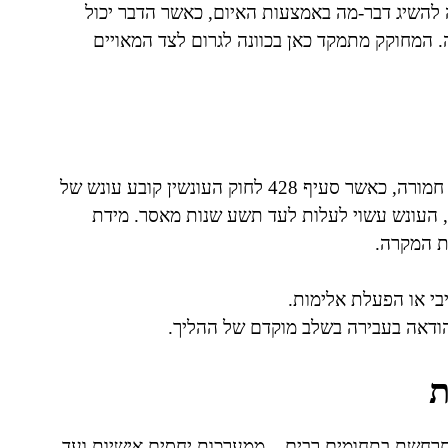
 להשיג דבר-מה באמצעות האיום, כאשר הדבר יכול
. המחוקק מתמקד כאן בכוונה לגרום לצד המאויים
הרשעה בעבירת סחיטה באיומים עלולה להוביל לענישה חמורה, כאשר סעיף 428 לחוק העונשין קובע עונש של
 העונש עשוי לעלות לעד תשע שנות מאסר. מידת
ות המקרה.
בי או הפעלת אלימות.
הודאה בעבירה בשלב מוקדם של ההליך.
ת
תרחשת בתחומים רבים – ממערכות יחסים אישיות ועד