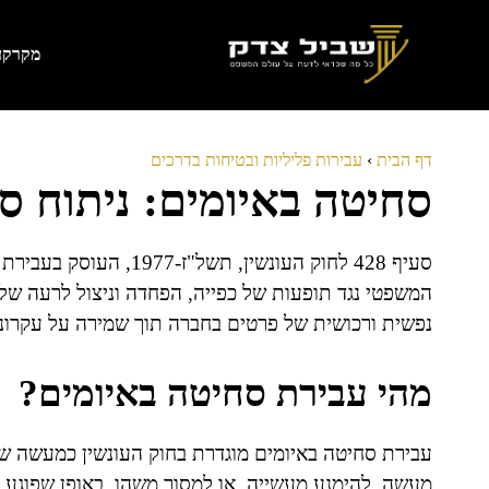
דלג
תוכן
מקרקעי
דף הבית
›
עבירות פליליות ובטיחות בדרכים
סחיטה באיומים: ניתוח סעיף 428 לחוק ה
סעיף 428 לחוק העונשין, 
המשפטי נגד תופעות של כפייה, הפחדה וניצול לרעה של 
נפשית ורכושית של פרטים בחברה תוך שמירה על עקרונו
מהי עבירת סחיטה באיומים?
עבירת סחיטה באיומים מוגדרת בחוק העונשין כמעשה ש
מעשה, להימנע מעשייה, או למסור משהו, באופן שפוגע בחו