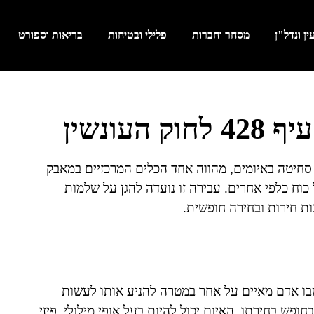
ן ונדל"ן
מסחר וחברות
פלילי ובטיחות
בריאות וספורט
עונשין
תשל"ז-1977, העוסק בעבירת סחיטה באיומים, מהווה אחד הכלים המרכזיים במאבק
כוח כלפי אחרים. עבירה זו נועדה להגן על שלמות
ת חירות ובחירה חופשית.
בו אדם מאיים על אחר במטרה להניע אותו לעשות
פש בחירתו. האיום יכול להיות בעל אופי מילולי, פיזי,