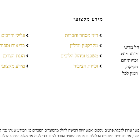
מידע מקצועי
דיני מסחר וחברות
פלילי ודרכים
מקרקעין ונדל"ן
בריאות וספור
ל מדיני
מידע מוצג
משפט וניהול הליכים
הגנת הצרכן
כויותיהם
זכויות הציבור
מידע מקצועי
חקיקה,
זמין לכל
ר ערוץ לקבלת פרטים נוספים ואפשרויות רכישה לחלק מהמוצרים הנזכרים בו. המידע שניתן נכון לי
צר, את הפרטים הטכניים הכלולים בו או את המחיר הנזכר לצידו. כדי לקבל את מלוא המידע הרלוונ