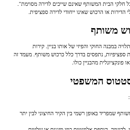
תף מוגדר בחוק המקרקעין, תשכ"ט-1969, כ"כל חלקי הבית המשותף שאינם שייכים לדירה מסוימת".
 הדירות או הרכוש שאינו ייחודי לדירה ספציפית.
וש משותף
יה במבנה החוקי והפיזי של אותו בניין. קירות
ות ספציפיות, נתפסים בדרך כלל כרכוש משותף. מעמד זה
 פונקציונלית מהבניין כולו.
סטטוס המשפטי
תף שמפריד באופן רשמי בין הקיר החיצוני לבין יתר
, לדוגמה, הוספת אלמנטים כמו מזגנים או שלטים.