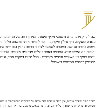
שביל צדק מרכז מידע משפטי מקיף ומעודכן במגוון רחב של תחומים, הח
עבודה ועסקים, דרך נדל"ן ומקרקעין, ועד לזכויות אזרח ומשפט פלילי. ה
בשפה ברורה ונגישה, במטרה לאפשר לציבור הרחב להבין טוב יותר את ז
וחובותיהם המשפטיות. התכנים באתר כוללים מדריכים מקיפים, עדכוני 
ניתוח פסקי דין חשובים וטיפים מעשיים - הכל מרוכז במקום אחד, נגיש ו
מתעניין בתחום המשפט בישראל.
האתר הוקם מיוזמה אישית, ובין היתר במטרה לתת מידע על המוצרים המפורסמים בו ולאפש
ומבוסס על מחקר אישי שנערך על ידי המחבר. המידע איננו מייצג בהכרח את השירות, המו