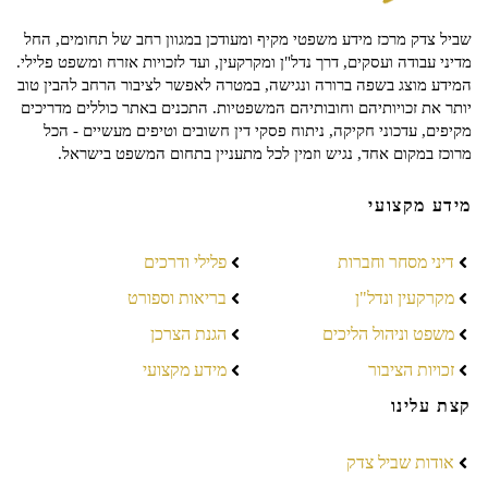
שביל צדק מרכז מידע משפטי מקיף ומעודכן במגוון רחב של תחומים, החל
מדיני עבודה ועסקים, דרך נדל"ן ומקרקעין, ועד לזכויות אזרח ומשפט פלילי.
המידע מוצג בשפה ברורה ונגישה, במטרה לאפשר לציבור הרחב להבין טוב
יותר את זכויותיהם וחובותיהם המשפטיות. התכנים באתר כוללים מדריכים
מקיפים, עדכוני חקיקה, ניתוח פסקי דין חשובים וטיפים מעשיים - הכל
מרוכז במקום אחד, נגיש וזמין לכל מתעניין בתחום המשפט בישראל.
מידע מקצועי
דיני מסחר וחברות
פלילי ודרכים
מקרקעין ונדל"ן
בריאות וספורט
משפט וניהול הליכים
הגנת הצרכן
זכויות הציבור
מידע מקצועי
קצת עלינו
אודות שביל צדק