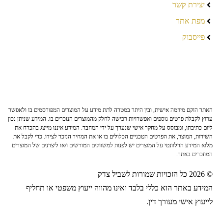
יצירת קשר
מפת אתר
פייסבוק
האתר הוקם מיוזמה אישית, ובין היתר במטרה לתת מידע על המוצרים המפורסמים בו ולאפשר
ערוץ לקבלת פרטים נוספים ואפשרויות רכישה לחלק מהמוצרים הנזכרים בו. המידע שניתן נכון
ליום כתיבתו, ומבוסס על מחקר אישי שנערך על ידי המחבר. המידע איננו מייצג בהכרח את
השירות, המוצר, את הפרטים הטכניים הכלולים בו או את המחיר הנזכר לצידו. כדי לקבל את
מלוא המידע הרלוונטי על המוצרים יש לפנות למשווקים המורשים ו/או ליצרנים של המוצרים
המוזכרים באתר.
© 2026 כל הזכויות שמורות לשביל צדק
המידע באתר הוא כללי בלבד ואינו מהווה ייעוץ משפטי או תחליף
לייעוץ אישי מעורך דין.