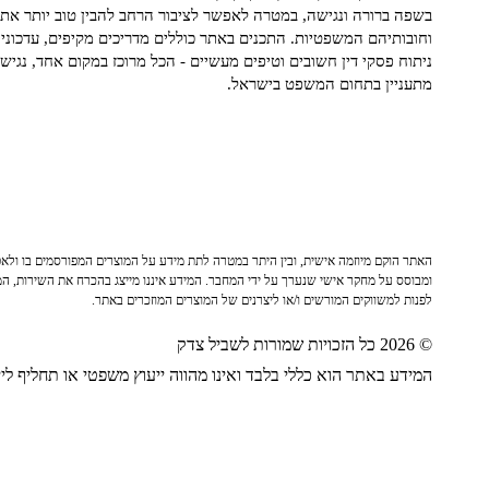
בשפה ברורה ונגישה, במטרה לאפשר לציבור הרחב להבין טוב יותר את ז
וחובותיהם המשפטיות. התכנים באתר כוללים מדריכים מקיפים, עדכוני 
ניתוח פסקי דין חשובים וטיפים מעשיים - הכל מרוכז במקום אחד, נגיש ו
מתעניין בתחום המשפט בישראל.
האתר הוקם מיוזמה אישית, ובין היתר במטרה לתת מידע על המוצרים המפורסמים בו ולאפש
ומבוסס על מחקר אישי שנערך על ידי המחבר. המידע איננו מייצג בהכרח את השירות, המו
לפנות למשווקים המורשים ו/או ליצרנים של המוצרים המוזכרים באתר.
© 2026 כל הזכויות שמורות לשביל צדק
המידע באתר הוא כללי בלבד ואינו מהווה ייעוץ משפטי או תחליף לייע