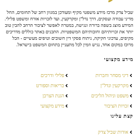
שביל צדק מרכז מידע משפטי מקיף ומעודכן במגוון רחב של תחומים, החל
מדיני עבודה ועסקים, דרך נדל"ן ומקרקעין, ועד לזכויות אזרח ומשפט פלילי.
המידע מוצג בשפה ברורה ונגישה, במטרה לאפשר לציבור הרחב להבין טוב
יותר את זכויותיהם וחובותיהם המשפטיות. התכנים באתר כוללים מדריכים
מקיפים, עדכוני חקיקה, ניתוח פסקי דין חשובים וטיפים מעשיים - הכל
מרוכז במקום אחד, נגיש וזמין לכל מתעניין בתחום המשפט בישראל.
מידע מקצועי
דיני מסחר וחברות
פלילי ודרכים
מקרקעין ונדל"ן
בריאות וספורט
משפט וניהול הליכים
הגנת הצרכן
זכויות הציבור
מידע מקצועי
קצת עלינו
אודות שביל צדק