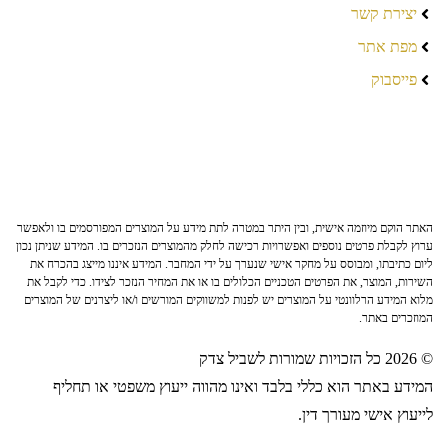
יצירת קשר
מפת אתר
פייסבוק
האתר הוקם מיוזמה אישית, ובין היתר במטרה לתת מידע על המוצרים המפורסמים בו ולאפשר
ערוץ לקבלת פרטים נוספים ואפשרויות רכישה לחלק מהמוצרים הנזכרים בו. המידע שניתן נכון
ליום כתיבתו, ומבוסס על מחקר אישי שנערך על ידי המחבר. המידע איננו מייצג בהכרח את
השירות, המוצר, את הפרטים הטכניים הכלולים בו או את המחיר הנזכר לצידו. כדי לקבל את
מלוא המידע הרלוונטי על המוצרים יש לפנות למשווקים המורשים ו/או ליצרנים של המוצרים
המוזכרים באתר.
© 2026 כל הזכויות שמורות לשביל צדק
המידע באתר הוא כללי בלבד ואינו מהווה ייעוץ משפטי או תחליף
לייעוץ אישי מעורך דין.