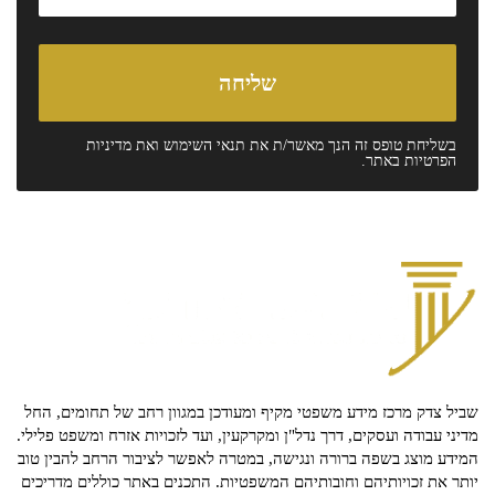
בשליחת טופס זה הנך מאשר/ת את
תנאי השימוש
ואת
מדיניות
הפרטיות
באתר.
שביל צדק מרכז מידע משפטי מקיף ומעודכן במגוון רחב של תחומים, החל
מדיני עבודה ועסקים, דרך נדל"ן ומקרקעין, ועד לזכויות אזרח ומשפט פלילי.
המידע מוצג בשפה ברורה ונגישה, במטרה לאפשר לציבור הרחב להבין טוב
יותר את זכויותיהם וחובותיהם המשפטיות. התכנים באתר כוללים מדריכים