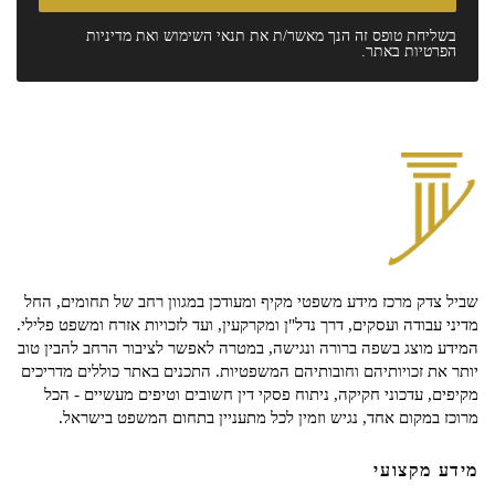
בשליחת טופס זה הנך מאשר/ת את
תנאי השימוש
ואת
מדיניות
הפרטיות
באתר.
שביל צדק מרכז מידע משפטי מקיף ומעודכן במגוון רחב של תחומים, החל
מדיני עבודה ועסקים, דרך נדל"ן ומקרקעין, ועד לזכויות אזרח ומשפט פלילי.
המידע מוצג בשפה ברורה ונגישה, במטרה לאפשר לציבור הרחב להבין טוב
יותר את זכויותיהם וחובותיהם המשפטיות. התכנים באתר כוללים מדריכים
מקיפים, עדכוני חקיקה, ניתוח פסקי דין חשובים וטיפים מעשיים - הכל
מרוכז במקום אחד, נגיש וזמין לכל מתעניין בתחום המשפט בישראל.
מידע מקצועי