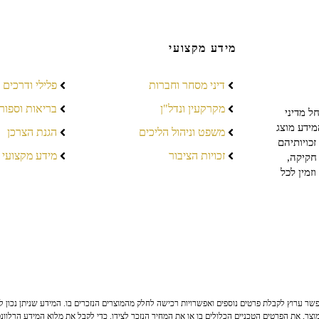
מידע מקצועי
דיני מסחר וחברות
פלילי ודרכים
מקרקעין ונדל"ן
בריאות וספור
ל מדיני
מידע מוצג
משפט וניהול הליכים
הגנת הצרכן
כויותיהם
זכויות הציבור
מידע מקצועי
חקיקה,
זמין לכל
ר ערוץ לקבלת פרטים נוספים ואפשרויות רכישה לחלק מהמוצרים הנזכרים בו. המידע שניתן נכון לי
צר, את הפרטים הטכניים הכלולים בו או את המחיר הנזכר לצידו. כדי לקבל את מלוא המידע הרלוונ