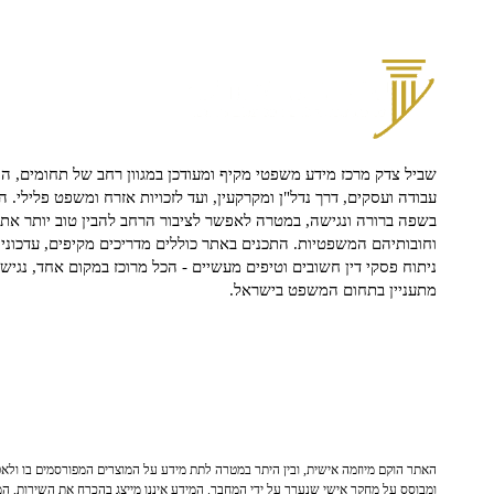
שביל צדק מרכז מידע משפטי מקיף ומעודכן במגוון רחב של תחומים, הח
עבודה ועסקים, דרך נדל"ן ומקרקעין, ועד לזכויות אזרח ומשפט פלילי. ה
בשפה ברורה ונגישה, במטרה לאפשר לציבור הרחב להבין טוב יותר את ז
וחובותיהם המשפטיות. התכנים באתר כוללים מדריכים מקיפים, עדכוני 
ניתוח פסקי דין חשובים וטיפים מעשיים - הכל מרוכז במקום אחד, נגיש ו
מתעניין בתחום המשפט בישראל.
האתר הוקם מיוזמה אישית, ובין היתר במטרה לתת מידע על המוצרים המפורסמים בו ולאפש
ומבוסס על מחקר אישי שנערך על ידי המחבר. המידע איננו מייצג בהכרח את השירות, המו