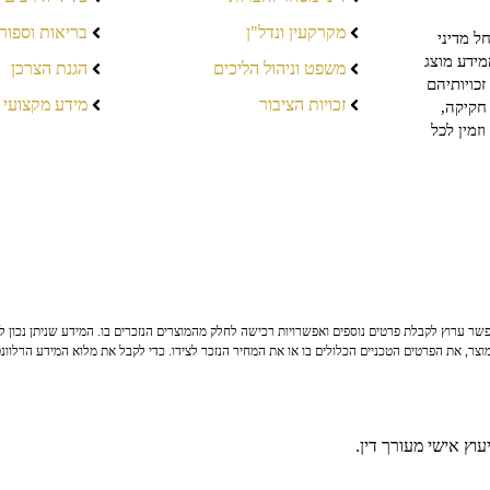
מקרקעין ונדל"ן
בריאות וספור
ל מדיני
מידע מוצג
משפט וניהול הליכים
הגנת הצרכן
כויותיהם
זכויות הציבור
מידע מקצועי
חקיקה,
זמין לכל
ר ערוץ לקבלת פרטים נוספים ואפשרויות רכישה לחלק מהמוצרים הנזכרים בו. המידע שניתן נכון לי
צר, את הפרטים הטכניים הכלולים בו או את המחיר הנזכר לצידו. כדי לקבל את מלוא המידע הרלוונ
וץ אישי מעורך דין.