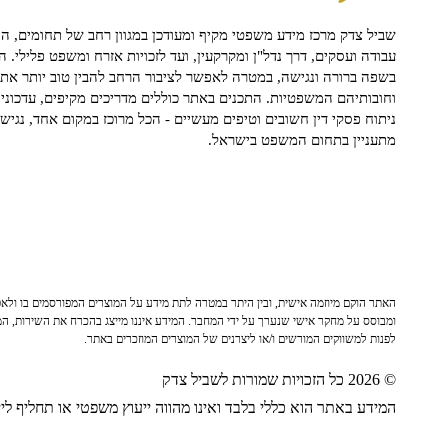
שביל צדק מרכז מידע משפטי מקיף ומעודכן במגוון רחב של תחומים, הח
עבודה ועסקים, דרך נדל"ן ומקרקעין, ועד לזכויות אזרח ומשפט פלילי. ה
בשפה ברורה ונגישה, במטרה לאפשר לציבור הרחב להבין טוב יותר את ז
וחובותיהם המשפטיות. התכנים באתר כוללים מדריכים מקיפים, עדכוני 
ניתוח פסקי דין חשובים וטיפים מעשיים - הכל מרוכז במקום אחד, נגיש ו
מתעניין בתחום המשפט בישראל.
האתר הוקם מיוזמה אישית, ובין היתר במטרה לתת מידע על המוצרים המפורסמים בו ולאפש
ומבוסס על מחקר אישי שנערך על ידי המחבר. המידע איננו מייצג בהכרח את השירות, המו
לפנות למשווקים המורשים ו/או ליצרנים של המוצרים המוזכרים באתר.
© 2026 כל הזכויות שמורות לשביל צדק
המידע באתר הוא כללי בלבד ואינו מהווה ייעוץ משפטי או תחליף לייע