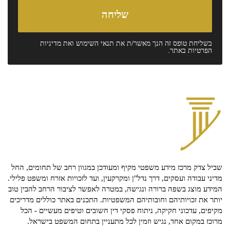
בשליחת טופס זה הנך מאשר/ת את
תנאי השימוש
ואת
מדיניות
הפרטיות
באתר.
שביל צדק מרכז מידע משפטי מקיף ומעודכן במגוון רחב של תחומים, החל
מדיני עבודה ועסקים, דרך נדל"ן ומקרקעין, ועד לזכויות אזרח ומשפט פלילי.
המידע מוצג בשפה ברורה ונגישה, במטרה לאפשר לציבור הרחב להבין טוב
יותר את זכויותיהם וחובותיהם המשפטיות. התכנים באתר כוללים מדריכים
מקיפים, עדכוני חקיקה, ניתוח פסקי דין חשובים וטיפים מעשיים - הכל
מרוכז במקום אחד, נגיש וזמין לכל מתעניין בתחום המשפט בישראל.