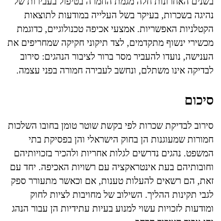
בשנים האחרונות חלה מגמת החמרה בטיפול בעבירות של
נהיגה בשכרות, בעיקר בשל העלייה במודעות לתוצאות
הקטלניות האפשריות. אמצעי אכיפה טכנולוגיים, כדוגמת
מכשירי ינשוף מתקדמים, לצד תיקוני חקיקה שמחריפים את
הענישה, נועדו להעביר מסר ברור לציבור הנהגים: סירוב
לבדיקה אינו משתלם, ונחשב לעבירה חמורה בפני עצמה.
סיכום
סירוב לבדיקת שכרות לפי בקשת שוטר טומן בחובו השלכות
חמורות שמעוגנות הן בחוק הישראלי והן בפסיקת בתי
המשפט. נהגים נדרשים לגלות אחריות ולהכיר בזכויותיהם
וחובותיהם בעת אינטראקציה עם רשויות האכיפה. יחד עם
זאת, הם רשאים להעלות טענות, אם וכאשר מתעורר ספק
לגבי תקינות ההליך. השילוב של מחויבות לציות לחוק
ומודעות לזכויות עשוי למנוע בעיות עתידיות הן עבור הנהג