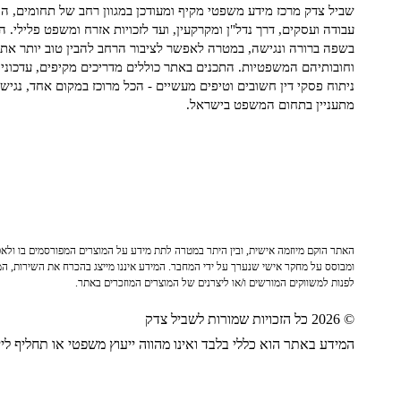
שביל צדק מרכז מידע משפטי מקיף ומעודכן במגוון רחב של תחומים, הח
עבודה ועסקים, דרך נדל"ן ומקרקעין, ועד לזכויות אזרח ומשפט פלילי. ה
בשפה ברורה ונגישה, במטרה לאפשר לציבור הרחב להבין טוב יותר את ז
וחובותיהם המשפטיות. התכנים באתר כוללים מדריכים מקיפים, עדכוני 
ניתוח פסקי דין חשובים וטיפים מעשיים - הכל מרוכז במקום אחד, נגיש ו
מתעניין בתחום המשפט בישראל.
האתר הוקם מיוזמה אישית, ובין היתר במטרה לתת מידע על המוצרים המפורסמים בו ולאפש
ומבוסס על מחקר אישי שנערך על ידי המחבר. המידע איננו מייצג בהכרח את השירות, המו
לפנות למשווקים המורשים ו/או ליצרנים של המוצרים המוזכרים באתר.
© 2026 כל הזכויות שמורות לשביל צדק
המידע באתר הוא כללי בלבד ואינו מהווה ייעוץ משפטי או תחליף לייע