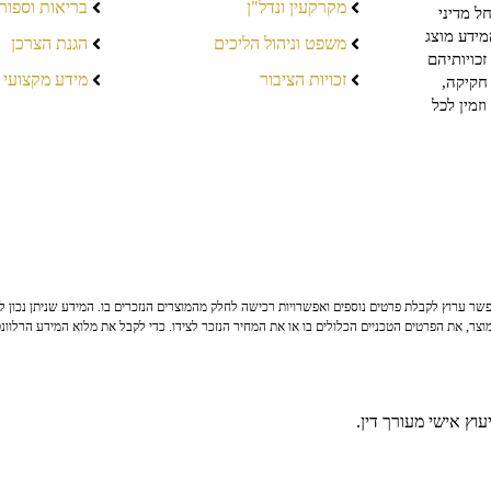
מקרקעין ונדל"ן
בריאות וספור
ל מדיני
מידע מוצג
משפט וניהול הליכים
הגנת הצרכן
כויותיהם
זכויות הציבור
מידע מקצועי
חקיקה,
זמין לכל
ר ערוץ לקבלת פרטים נוספים ואפשרויות רכישה לחלק מהמוצרים הנזכרים בו. המידע שניתן נכון לי
צר, את הפרטים הטכניים הכלולים בו או את המחיר הנזכר לצידו. כדי לקבל את מלוא המידע הרלוונ
וץ אישי מעורך דין.