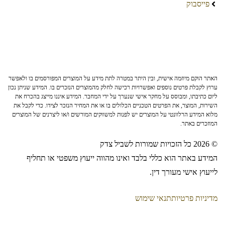
פייסבוק
האתר הוקם מיוזמה אישית, ובין היתר במטרה לתת מידע על המוצרים המפורסמים בו ולאפשר
ערוץ לקבלת פרטים נוספים ואפשרויות רכישה לחלק מהמוצרים הנזכרים בו. המידע שניתן נכון
ליום כתיבתו, ומבוסס על מחקר אישי שנערך על ידי המחבר. המידע איננו מייצג בהכרח את
השירות, המוצר, את הפרטים הטכניים הכלולים בו או את המחיר הנזכר לצידו. כדי לקבל את
מלוא המידע הרלוונטי על המוצרים יש לפנות למשווקים המורשים ו/או ליצרנים של המוצרים
המוזכרים באתר.
© 2026 כל הזכויות שמורות לשביל צדק
המידע באתר הוא כללי בלבד ואינו מהווה ייעוץ משפטי או תחליף
לייעוץ אישי מעורך דין.
מדיניות פרטיות
תנאי שימוש