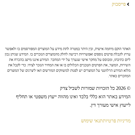
פייסבוק
האתר הוקם מיוזמה אישית, ובין היתר במטרה לתת מידע על המוצרים המפורסמים בו ולאפשר
ערוץ לקבלת פרטים נוספים ואפשרויות רכישה לחלק מהמוצרים הנזכרים בו. המידע שניתן נכון
ליום כתיבתו, ומבוסס על מחקר אישי שנערך על ידי המחבר. המידע איננו מייצג בהכרח את
השירות, המוצר, את הפרטים הטכניים הכלולים בו או את המחיר הנזכר לצידו. כדי לקבל את
מלוא המידע הרלוונטי על המוצרים יש לפנות למשווקים המורשים ו/או ליצרנים של המוצרים
המוזכרים באתר.
© 2026 כל הזכויות שמורות לשביל צדק
המידע באתר הוא כללי בלבד ואינו מהווה ייעוץ משפטי או תחליף
לייעוץ אישי מעורך דין.
מדיניות פרטיות
תנאי שימוש