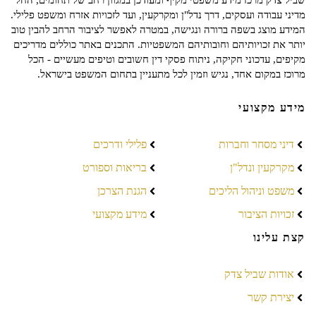
שביל צדק מרכז מידע משפטי מקיף ומעודכן במגוון רחב של תחומים, החל
מדיני עבודה ועסקים, דרך נדל"ן ומקרקעין, ועד לזכויות אזרח ומשפט פלילי.
המידע מוצג בשפה ברורה ונגישה, במטרה לאפשר לציבור הרחב להבין טוב
יותר את זכויותיהם וחובותיהם המשפטיות. התכנים באתר כוללים מדריכים
מקיפים, עדכוני חקיקה, ניתוח פסקי דין חשובים וטיפים מעשיים - הכל
מרוכז במקום אחד, נגיש וזמין לכל מתעניין בתחום המשפט בישראל.
מידע מקצועי
דיני מסחר וחברות
פלילי ודרכים
מקרקעין ונדל"ן
בריאות וספורט
משפט וניהול הליכים
הגנת הצרכן
זכויות הציבור
מידע מקצועי
קצת עלינו
אודות שביל צדק
יצירת קשר