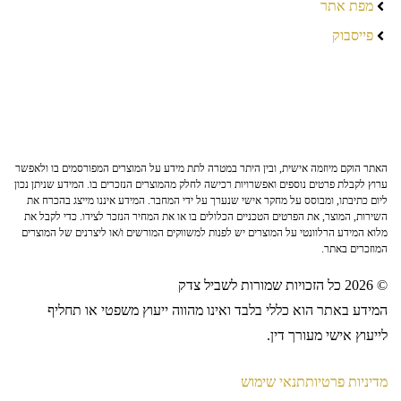
מפת אתר
פייסבוק
האתר הוקם מיוזמה אישית, ובין היתר במטרה לתת מידע על המוצרים המפורסמים בו ולאפשר
ערוץ לקבלת פרטים נוספים ואפשרויות רכישה לחלק מהמוצרים הנזכרים בו. המידע שניתן נכון
ליום כתיבתו, ומבוסס על מחקר אישי שנערך על ידי המחבר. המידע איננו מייצג בהכרח את
השירות, המוצר, את הפרטים הטכניים הכלולים בו או את המחיר הנזכר לצידו. כדי לקבל את
מלוא המידע הרלוונטי על המוצרים יש לפנות למשווקים המורשים ו/או ליצרנים של המוצרים
המוזכרים באתר.
© 2026 כל הזכויות שמורות לשביל צדק
המידע באתר הוא כללי בלבד ואינו מהווה ייעוץ משפטי או תחליף
לייעוץ אישי מעורך דין.
מדיניות פרטיות
תנאי שימוש