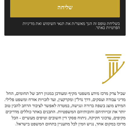
בשליחת טופס זה הנך מאשר/ת את
תנאי השימוש
ואת
מדיניות
הפרטיות
באתר.
שביל צדק מרכז מידע משפטי מקיף ומעודכן במגוון רחב של תחומים, החל
מדיני עבודה ועסקים, דרך נדל"ן ומקרקעין, ועד לזכויות אזרח ומשפט פלילי.
המידע מוצג בשפה ברורה ונגישה, במטרה לאפשר לציבור הרחב להבין טוב
יותר את זכויותיהם וחובותיהם המשפטיות. התכנים באתר כוללים מדריכים
מקיפים, עדכוני חקיקה, ניתוח פסקי דין חשובים וטיפים מעשיים - הכל
מרוכז במקום אחד, נגיש וזמין לכל מתעניין בתחום המשפט בישראל.