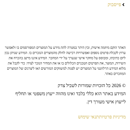
פייסבוק
האתר הוקם מיוזמה אישית, ובין היתר במטרה לתת מידע על המוצרים המפורסמים בו ולאפשר
ערוץ לקבלת פרטים נוספים ואפשרויות רכישה לחלק מהמוצרים הנזכרים בו. המידע שניתן נכון
ליום כתיבתו, ומבוסס על מחקר אישי שנערך על ידי המחבר. המידע איננו מייצג בהכרח את
השירות, המוצר, את הפרטים הטכניים הכלולים בו או את המחיר הנזכר לצידו. כדי לקבל את
מלוא המידע הרלוונטי על המוצרים יש לפנות למשווקים המורשים ו/או ליצרנים של המוצרים
המוזכרים באתר.
© 2026 כל הזכויות שמורות לשביל צדק
המידע באתר הוא כללי בלבד ואינו מהווה ייעוץ משפטי או תחליף
לייעוץ אישי מעורך דין.
מדיניות פרטיות
תנאי שימוש