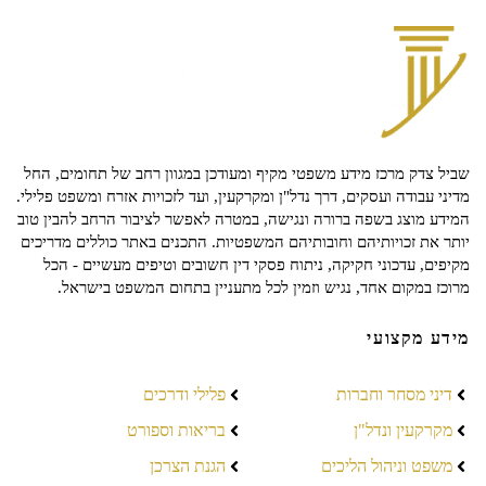
שביל צדק מרכז מידע משפטי מקיף ומעודכן במגוון רחב של תחומים, החל
מדיני עבודה ועסקים, דרך נדל"ן ומקרקעין, ועד לזכויות אזרח ומשפט פלילי.
המידע מוצג בשפה ברורה ונגישה, במטרה לאפשר לציבור הרחב להבין טוב
יותר את זכויותיהם וחובותיהם המשפטיות. התכנים באתר כוללים מדריכים
מקיפים, עדכוני חקיקה, ניתוח פסקי דין חשובים וטיפים מעשיים - הכל
מרוכז במקום אחד, נגיש וזמין לכל מתעניין בתחום המשפט בישראל.
מידע מקצועי
דיני מסחר וחברות
פלילי ודרכים
מקרקעין ונדל"ן
בריאות וספורט
משפט וניהול הליכים
הגנת הצרכן