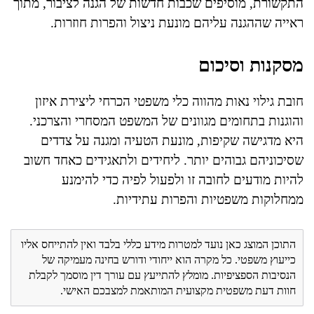
התקשורת, מוסיפים שכבות חדשות של הגנה לציבור, מתוך
ראייה שההגנה עליהם מונעת ניצול והפרות חוזרות.
מסקנות וסיכום
חובת גילוי נאות מהווה כלי משפטי הכרחי ליצירת איזון
והוגנות בתחומים מגוונים של המשפט המסחרי והצרכני.
היא מדגישה שקיפות, מונעת הטעיה ומגנה על צדדים
שסיכוניהם גבוהים יותר. ליחידים ולתאגידים כאחד חשוב
להיות מודעים לחובה זו ולפעול לפיה כדי להימנע
ממחלוקות משפטיות והפרות עתידיות.
התוכן המוצג כאן נועד למטרות מידע כללי בלבד ואין להתייחס אליו
כייעוץ משפטי. כל מקרה הוא ייחודי ודורש בחינה מעמיקה של
הנסיבות הספציפיות. מומלץ להתייעץ עם עורך דין מוסמך לקבלת
חוות דעת משפטית מקצועית המותאמת למצבכם האישי.