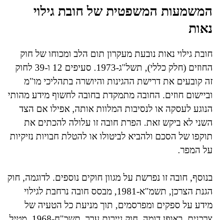
המשמעות המשפטית של חובת גילוי
נאות
חובת גילוי נאות נובעת מעקרון תום הלב ומכוחו של חוק
החוזים (חלק כללי), תשל"ג-1973. סעיפים 12 ו-39 לחוק
זה קובעים את דרישת ההגינות והיושרה בתהליכי מו"מ
וביישום חוזים. החובה מתמקדת בחובה לחשוף מידע מהותי
הנוגע לעסקה או לנסיבות המלוות אותה, אפילו אם הצד
השני לא ביקש זאת. הפרת חובה זו עלולה להכתים את
תוקפו של הסכם ולהביא לביטולו או להטלת חבויות נזיקיות
על המפר.
בנוסף, חובה זו נפרשת על מגוון חוקים נוספים. לדוגמה, חוק
הגנת הצרכן, תשמ"א-1981, מבסס חובה נרחבת לגילוי
מידע על ספקים ומפרסמים, תוך מניעת כל הטעיה של
צרכנים. באופן דומה, חוק ניירות ערך, תשכ"ח-1968, מטיל