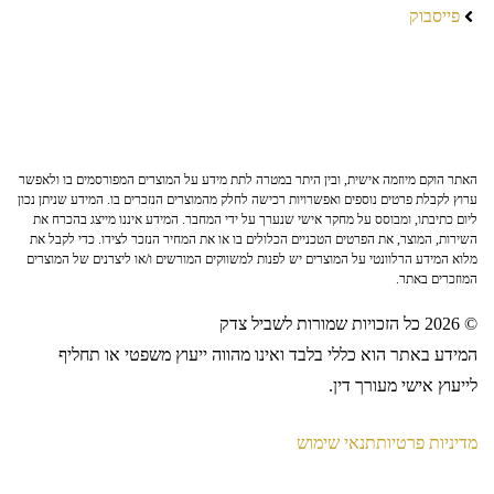
פייסבוק
האתר הוקם מיוזמה אישית, ובין היתר במטרה לתת מידע על המוצרים המפורסמים בו ולאפשר
ערוץ לקבלת פרטים נוספים ואפשרויות רכישה לחלק מהמוצרים הנזכרים בו. המידע שניתן נכון
ליום כתיבתו, ומבוסס על מחקר אישי שנערך על ידי המחבר. המידע איננו מייצג בהכרח את
השירות, המוצר, את הפרטים הטכניים הכלולים בו או את המחיר הנזכר לצידו. כדי לקבל את
מלוא המידע הרלוונטי על המוצרים יש לפנות למשווקים המורשים ו/או ליצרנים של המוצרים
המוזכרים באתר.
© 2026 כל הזכויות שמורות לשביל צדק
המידע באתר הוא כללי בלבד ואינו מהווה ייעוץ משפטי או תחליף
לייעוץ אישי מעורך דין.
מדיניות פרטיות
תנאי שימוש