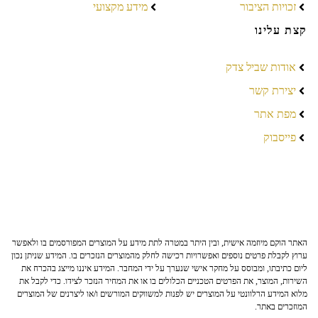
זכויות הציבור
מידע מקצועי
קצת עלינו
אודות שביל צדק
יצירת קשר
מפת אתר
פייסבוק
האתר הוקם מיוזמה אישית, ובין היתר במטרה לתת מידע על המוצרים המפורסמים בו ולאפשר
ערוץ לקבלת פרטים נוספים ואפשרויות רכישה לחלק מהמוצרים הנזכרים בו. המידע שניתן נכון
ליום כתיבתו, ומבוסס על מחקר אישי שנערך על ידי המחבר. המידע איננו מייצג בהכרח את
השירות, המוצר, את הפרטים הטכניים הכלולים בו או את המחיר הנזכר לצידו. כדי לקבל את
מלוא המידע הרלוונטי על המוצרים יש לפנות למשווקים המורשים ו/או ליצרנים של המוצרים
המוזכרים באתר.