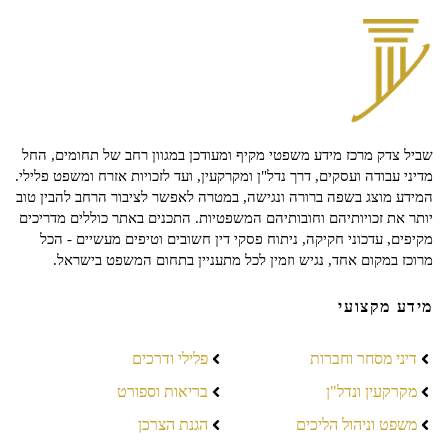
שביל צדק מרכז מידע משפטי מקיף ומעודכן במגוון רחב של תחומים, החל
מדיני עבודה ועסקים, דרך נדל"ן ומקרקעין, ועד לזכויות אזרח ומשפט פלילי.
המידע מוצג בשפה ברורה ונגישה, במטרה לאפשר לציבור הרחב להבין טוב
יותר את זכויותיהם וחובותיהם המשפטיות. התכנים באתר כוללים מדריכים
מקיפים, עדכוני חקיקה, ניתוח פסקי דין חשובים וטיפים מעשיים - הכל
מרוכז במקום אחד, נגיש וזמין לכל מתעניין בתחום המשפט בישראל.
מידע מקצועי
דיני מסחר וחברות
פלילי ודרכים
מקרקעין ונדל"ן
בריאות וספורט
משפט וניהול הליכים
הגנת הצרכן