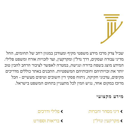
שביל צדק מרכז מידע משפטי מקיף ומעודכן במגוון רחב של תחומים, החל
מדיני עבודה ועסקים, דרך נדל"ן ומקרקעין, ועד לזכויות אזרח ומשפט פלילי.
המידע מוצג בשפה ברורה ונגישה, במטרה לאפשר לציבור הרחב להבין טוב
יותר את זכויותיהם וחובותיהם המשפטיות. התכנים באתר כוללים מדריכים
מקיפים, עדכוני חקיקה, ניתוח פסקי דין חשובים וטיפים מעשיים - הכל
מרוכז במקום אחד, נגיש וזמין לכל מתעניין בתחום המשפט בישראל.
מידע מקצועי
דיני מסחר וחברות
פלילי ודרכים
מקרקעין ונדל"ן
בריאות וספורט