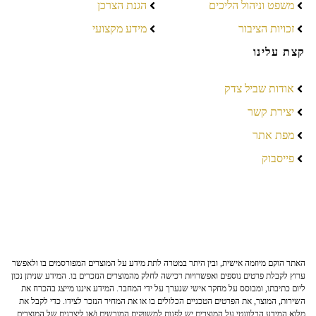
משפט וניהול הליכים
הגנת הצרכן
זכויות הציבור
מידע מקצועי
קצת עלינו
אודות שביל צדק
יצירת קשר
מפת אתר
פייסבוק
האתר הוקם מיוזמה אישית, ובין היתר במטרה לתת מידע על המוצרים המפורסמים בו ולאפשר
ערוץ לקבלת פרטים נוספים ואפשרויות רכישה לחלק מהמוצרים הנזכרים בו. המידע שניתן נכון
ליום כתיבתו, ומבוסס על מחקר אישי שנערך על ידי המחבר. המידע איננו מייצג בהכרח את
השירות, המוצר, את הפרטים הטכניים הכלולים בו או את המחיר הנזכר לצידו. כדי לקבל את
מלוא המידע הרלוונטי על המוצרים יש לפנות למשווקים המורשים ו/או ליצרנים של המוצרים