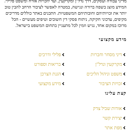
מדיני עבודה ועסקים, דרך נדל"ן ומקרקעין, ועד לזכויות אזרח ומשפט פלילי.
המידע מוצג בשפה ברורה ונגישה, במטרה לאפשר לציבור הרחב להבין טוב
יותר את זכויותיהם וחובותיהם המשפטיות. התכנים באתר כוללים מדריכים
מקיפים, עדכוני חקיקה, ניתוח פסקי דין חשובים וטיפים מעשיים - הכל
מרוכז במקום אחד, נגיש וזמין לכל מתעניין בתחום המשפט בישראל.
מידע מקצועי
דיני מסחר וחברות
פלילי ודרכים
מקרקעין ונדל"ן
בריאות וספורט
משפט וניהול הליכים
הגנת הצרכן
זכויות הציבור
מידע מקצועי
קצת עלינו
אודות שביל צדק
יצירת קשר
מפת אתר