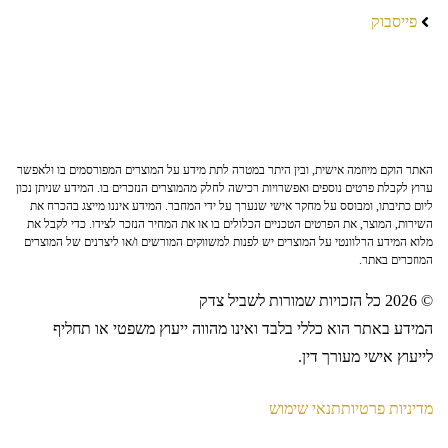
פייסבוק
האתר הוקם מיוזמה אישית, ובין היתר במטרה לתת מידע על המוצרים המפורסמים בו ולאפשר
ערוץ לקבלת פרטים נוספים ואפשרויות רכישה לחלק מהמוצרים הנזכרים בו. המידע שניתן נכון
ליום כתיבתו, ומבוסס על מחקר אישי שנערך על ידי המחבר. המידע איננו מייצג בהכרח את
השירות, המוצר, את הפרטים הטכניים הכלולים בו או את המחיר הנזכר לצידו. כדי לקבל את
מלוא המידע הרלוונטי על המוצרים יש לפנות למשווקים המורשים ו/או ליצרנים של המוצרים
המוזכרים באתר.
© 2026 כל הזכויות שמורות לשביל צדק
המידע באתר הוא כללי בלבד ואינו מהווה ייעוץ משפטי או תחליף
לייעוץ אישי מעורך דין.
מדיניות פרטיות
תנאי שימוש