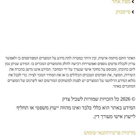
מפת אתר
פייסבוק
האתר הוקם מיוזמה אישית, ובין היתר במטרה לתת מידע על המוצרים המפורסמים בו ולאפשר
ערוץ לקבלת פרטים נוספים ואפשרויות רכישה לחלק מהמוצרים הנזכרים בו. המידע שניתן נכון
ליום כתיבתו, ומבוסס על מחקר אישי שנערך על ידי המחבר. המידע איננו מייצג בהכרח את
השירות, המוצר, את הפרטים הטכניים הכלולים בו או את המחיר הנזכר לצידו. כדי לקבל את
מלוא המידע הרלוונטי על המוצרים יש לפנות למשווקים המורשים ו/או ליצרנים של המוצרים
המוזכרים באתר.
© 2026 כל הזכויות שמורות לשביל צדק
המידע באתר הוא כללי בלבד ואינו מהווה ייעוץ משפטי או תחליף
לייעוץ אישי מעורך דין.
מדיניות פרטיות
תנאי שימוש