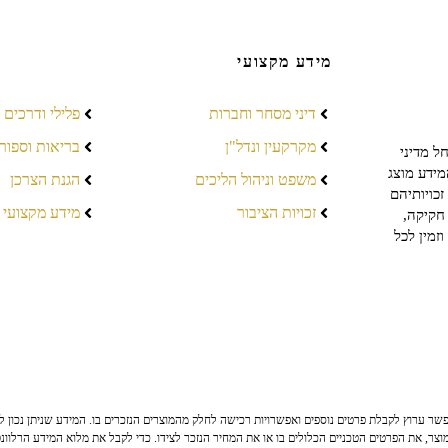
מידע מקצועי
דיני מסחר וחברות
פלילי ודרכים
מקרקעין ונדל"ן
בריאות וספור
ל מדיני
מידע מוצג
משפט וניהול הליכים
הגנת הצרכן
כויותיהם
זכויות הציבור
מידע מקצועי
חקיקה,
זמין לכל
ר ערוץ לקבלת פרטים נוספים ואפשרויות רכישה לחלק מהמוצרים הנזכרים בו. המידע שניתן נכון לי
צר, את הפרטים הטכניים הכלולים בו או את המחיר הנזכר לצידו. כדי לקבל את מלוא המידע הרלוונ