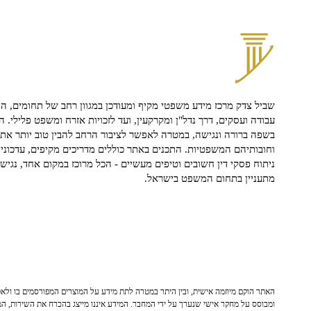
שביל צדק מרכז מידע משפטי מקיף ומעודכן במגוון רחב של תחומים, הח
עבודה ועסקים, דרך נדל"ן ומקרקעין, ועד לזכויות אזרח ומשפט פלילי. ה
בשפה ברורה ונגישה, במטרה לאפשר לציבור הרחב להבין טוב יותר את ז
וחובותיהם המשפטיות. התכנים באתר כוללים מדריכים מקיפים, עדכוני 
ניתוח פסקי דין חשובים וטיפים מעשיים - הכל מרוכז במקום אחד, נגיש ו
מתעניין בתחום המשפט בישראל.
האתר הוקם מיוזמה אישית, ובין היתר במטרה לתת מידע על המוצרים המפורסמים בו ולאפש
ומבוסס על מחקר אישי שנערך על ידי המחבר. המידע איננו מייצג בהכרח את השירות, המו