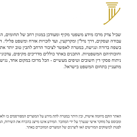
שביל צדק מרכז מידע משפטי מקיף ומעודכן במגוון רחב של תחומים, הח
עבודה ועסקים, דרך נדל"ן ומקרקעין, ועד לזכויות אזרח ומשפט פלילי. ה
בשפה ברורה ונגישה, במטרה לאפשר לציבור הרחב להבין טוב יותר את ז
וחובותיהם המשפטיות. התכנים באתר כוללים מדריכים מקיפים, עדכוני 
ניתוח פסקי דין חשובים וטיפים מעשיים - הכל מרוכז במקום אחד, נגיש ו
מתעניין בתחום המשפט בישראל.
האתר הוקם מיוזמה אישית, ובין היתר במטרה לתת מידע על המוצרים המפורסמים בו ולאפש
ומבוסס על מחקר אישי שנערך על ידי המחבר. המידע איננו מייצג בהכרח את השירות, המו
לפנות למשווקים המורשים ו/או ליצרנים של המוצרים המוזכרים באתר.