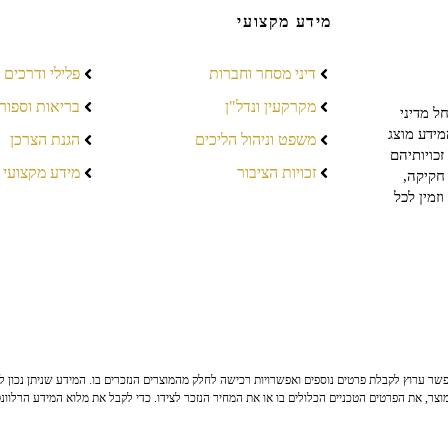
מידע מקצועי
דיני מסחר וחברות
פלילי ודרכים
מקרקעין ונדל"ן
בריאות וספור
ל מדיני
מידע מוצג
משפט וניהול הליכים
הגנת הצרכן
כויותיהם
זכויות הציבור
מידע מקצועי
חקיקה,
זמין לכל
ר ערוץ לקבלת פרטים נוספים ואפשרויות רכישה לחלק מהמוצרים הנזכרים בו. המידע שניתן נכון לי
צר, את הפרטים הטכניים הכלולים בו או את המחיר הנזכר לצידו. כדי לקבל את מלוא המידע הרלוונ