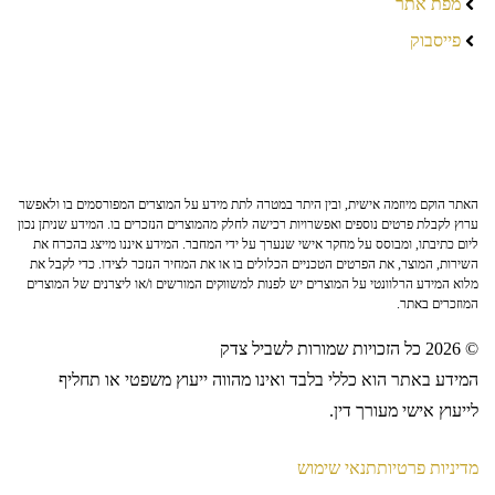
מפת אתר
פייסבוק
האתר הוקם מיוזמה אישית, ובין היתר במטרה לתת מידע על המוצרים המפורסמים בו ולאפשר
ערוץ לקבלת פרטים נוספים ואפשרויות רכישה לחלק מהמוצרים הנזכרים בו. המידע שניתן נכון
ליום כתיבתו, ומבוסס על מחקר אישי שנערך על ידי המחבר. המידע איננו מייצג בהכרח את
השירות, המוצר, את הפרטים הטכניים הכלולים בו או את המחיר הנזכר לצידו. כדי לקבל את
מלוא המידע הרלוונטי על המוצרים יש לפנות למשווקים המורשים ו/או ליצרנים של המוצרים
המוזכרים באתר.
© 2026 כל הזכויות שמורות לשביל צדק
המידע באתר הוא כללי בלבד ואינו מהווה ייעוץ משפטי או תחליף
לייעוץ אישי מעורך דין.
מדיניות פרטיות
תנאי שימוש