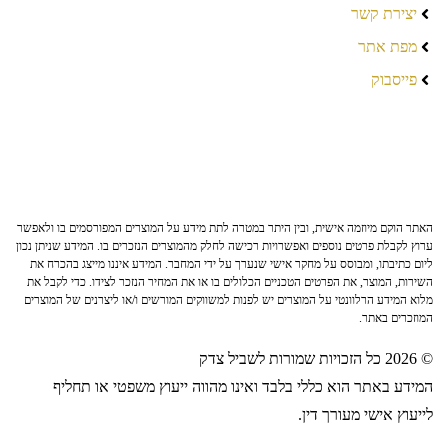
יצירת קשר
מפת אתר
פייסבוק
האתר הוקם מיוזמה אישית, ובין היתר במטרה לתת מידע על המוצרים המפורסמים בו ולאפשר
ערוץ לקבלת פרטים נוספים ואפשרויות רכישה לחלק מהמוצרים הנזכרים בו. המידע שניתן נכון
ליום כתיבתו, ומבוסס על מחקר אישי שנערך על ידי המחבר. המידע איננו מייצג בהכרח את
השירות, המוצר, את הפרטים הטכניים הכלולים בו או את המחיר הנזכר לצידו. כדי לקבל את
מלוא המידע הרלוונטי על המוצרים יש לפנות למשווקים המורשים ו/או ליצרנים של המוצרים
המוזכרים באתר.
© 2026 כל הזכויות שמורות לשביל צדק
המידע באתר הוא כללי בלבד ואינו מהווה ייעוץ משפטי או תחליף
לייעוץ אישי מעורך דין.