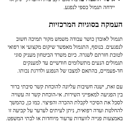
יידחה תגמול כספי לנפגע.
העמקה בסוגיות המרכזיות
תגמול לאובדן כושר עבודה משמש מקור תמיכה חשוב
לנפגעים. בנוסף, התגמול מאפשר שיקום מקצועי או רפואי
לטובת חזרתם לשגרה. כיום משרד הביטחון מעניק סוגי
תגמולים הנעים מתשלומים חודשיים עד למענקים
חד-פעמיים, בהתאם למצבו של הנפגע ולדרגת נכותו.
עם זאת, ישנה חשיבות עליונה להוכחת קשר סיבתי ברור
בין הפגיעה למאפייני השירות. אי-הוכחת קשר זה עשויה
לסכל את הסיכוי לקבלת ההכרה והפיצוי. כמו כן, כהמשך
להחלטת ועדה רפואית, ניתן לעיתים לערער על קביעה זו
באמצעות פנייה לוועדות ערעור מיוחדות או לבתי המשפט.