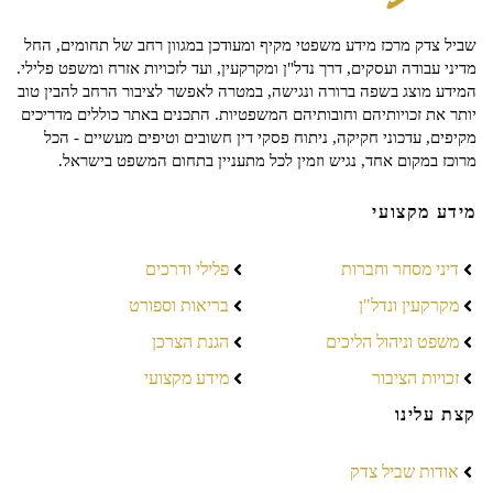
שביל צדק מרכז מידע משפטי מקיף ומעודכן במגוון רחב של תחומים, החל
מדיני עבודה ועסקים, דרך נדל"ן ומקרקעין, ועד לזכויות אזרח ומשפט פלילי.
המידע מוצג בשפה ברורה ונגישה, במטרה לאפשר לציבור הרחב להבין טוב
יותר את זכויותיהם וחובותיהם המשפטיות. התכנים באתר כוללים מדריכים
מקיפים, עדכוני חקיקה, ניתוח פסקי דין חשובים וטיפים מעשיים - הכל
מרוכז במקום אחד, נגיש וזמין לכל מתעניין בתחום המשפט בישראל.
מידע מקצועי
דיני מסחר וחברות
פלילי ודרכים
מקרקעין ונדל"ן
בריאות וספורט
משפט וניהול הליכים
הגנת הצרכן
זכויות הציבור
מידע מקצועי
קצת עלינו
אודות שביל צדק