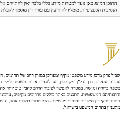
התוכן המוצג כאן נועד למטרות מידע כללי בלבד ואין להתייחס אלי
הנסיבות הספציפיות. מומלץ להתייעץ עם עורך דין מוסמך לקבל
שביל צדק מרכז מידע משפטי מקיף ומעודכן במגוון רחב של תחומים, הח
עבודה ועסקים, דרך נדל"ן ומקרקעין, ועד לזכויות אזרח ומשפט פלילי. ה
בשפה ברורה ונגישה, במטרה לאפשר לציבור הרחב להבין טוב יותר את ז
וחובותיהם המשפטיות. התכנים באתר כוללים מדריכים מקיפים, עדכוני 
ניתוח פסקי דין חשובים וטיפים מעשיים - הכל מרוכז במקום אחד, נגיש ו
מתעניין בתחום המשפט בישראל.