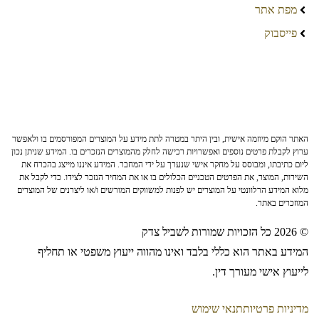
מפת אתר
פייסבוק
האתר הוקם מיוזמה אישית, ובין היתר במטרה לתת מידע על המוצרים המפורסמים בו ולאפשר
ערוץ לקבלת פרטים נוספים ואפשרויות רכישה לחלק מהמוצרים הנזכרים בו. המידע שניתן נכון
ליום כתיבתו, ומבוסס על מחקר אישי שנערך על ידי המחבר. המידע איננו מייצג בהכרח את
השירות, המוצר, את הפרטים הטכניים הכלולים בו או את המחיר הנזכר לצידו. כדי לקבל את
מלוא המידע הרלוונטי על המוצרים יש לפנות למשווקים המורשים ו/או ליצרנים של המוצרים
המוזכרים באתר.
© 2026 כל הזכויות שמורות לשביל צדק
המידע באתר הוא כללי בלבד ואינו מהווה ייעוץ משפטי או תחליף
לייעוץ אישי מעורך דין.
מדיניות פרטיות
תנאי שימוש