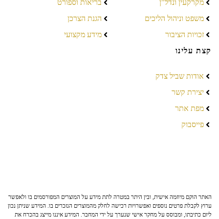
מקרקעין ונדל"ן
בריאות וספורט
משפט וניהול הליכים
הגנת הצרכן
זכויות הציבור
מידע מקצועי
קצת עלינו
אודות שביל צדק
יצירת קשר
מפת אתר
פייסבוק
האתר הוקם מיוזמה אישית, ובין היתר במטרה לתת מידע על המוצרים המפורסמים בו ולאפשר
ערוץ לקבלת פרטים נוספים ואפשרויות רכישה לחלק מהמוצרים הנזכרים בו. המידע שניתן נכון
ליום כתיבתו, ומבוסס על מחקר אישי שנערך על ידי המחבר. המידע איננו מייצג בהכרח את