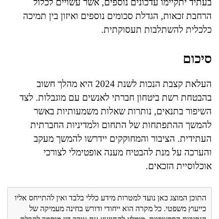
בעתיד יתקיימו עדכונים נוספים, אשר עשויים לכלול
הרחבת זכאות, הגדלת סכומים נוספים ואיזון בין תמיכה
כלכלית להשתלבות תעסוקתית.
סיכום
העלאת קצבת הנכות לשנת 2024 היא מהלך חשוב
בהבטחת רשת ביטחון חברתי לאנשים עם מוגבלות. לצד
השיפור בתנאים, נותרות שאלות משמעותיות באשר
להמשך ההתפתחות של התחום ולמדיניות החברתית
העתידית. הציבור והמחוקקים יידרשו להמשך מעקב
והערכה על מנת להבטיח מענה אופטימלי לצורכי
אוכלוסיית הזכאים.
התוכן המוצג כאן נועד למטרות מידע כללי בלבד ואין להתייחס אליו
כייעוץ משפטי. כל מקרה הוא ייחודי ודורש בחינה מעמיקה של