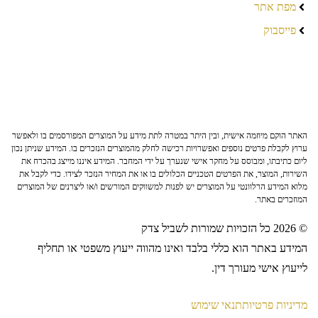
מפת אתר
פייסבוק
האתר הוקם מיוזמה אישית, ובין היתר במטרה לתת מידע על המוצרים המפורסמים בו ולאפשר
ערוץ לקבלת פרטים נוספים ואפשרויות רכישה לחלק מהמוצרים הנזכרים בו. המידע שניתן נכון
ליום כתיבתו, ומבוסס על מחקר אישי שנערך על ידי המחבר. המידע איננו מייצג בהכרח את
השירות, המוצר, את הפרטים הטכניים הכלולים בו או את המחיר הנזכר לצידו. כדי לקבל את
מלוא המידע הרלוונטי על המוצרים יש לפנות למשווקים המורשים ו/או ליצרנים של המוצרים
המוזכרים באתר.
© 2026 כל הזכויות שמורות לשביל צדק
המידע באתר הוא כללי בלבד ואינו מהווה ייעוץ משפטי או תחליף
לייעוץ אישי מעורך דין.
מדיניות פרטיות
תנאי שימוש