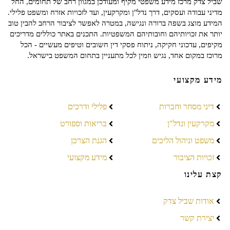
שביל צדק מרכז מידע משפטי מקיף ומעודכן במגוון רחב של תחומים, החל
מדיני עבודה ועסקים, דרך נדל"ן ומקרקעין, ועד לזכויות אזרח ומשפט פלילי.
המידע מוצג בשפה ברורה ונגישה, במטרה לאפשר לציבור הרחב להבין טוב
יותר את זכויותיהם וחובותיהם המשפטיות. התכנים באתר כוללים מדריכים
מקיפים, עדכוני חקיקה, ניתוח פסקי דין חשובים וטיפים מעשיים - הכל
מרוכז במקום אחד, נגיש וזמין לכל מתעניין בתחום המשפט בישראל.
מידע מקצועי
דיני מסחר וחברות
פלילי ודרכים
מקרקעין ונדל"ן
בריאות וספורט
משפט וניהול הליכים
הגנת הצרכן
זכויות הציבור
מידע מקצועי
קצת עלינו
אודות שביל צדק
יצירת קשר