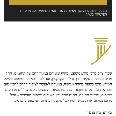
בשליחת טופס זה הנך מאשר/ת את
תנאי השימוש
ואת
מדיניות
הפרטיות
באתר.
שביל צדק מרכז מידע משפטי מקיף ומעודכן במגוון רחב של תחומים, החל
מדיני עבודה ועסקים, דרך נדל"ן ומקרקעין, ועד לזכויות אזרח ומשפט פלילי.
המידע מוצג בשפה ברורה ונגישה, במטרה לאפשר לציבור הרחב להבין טוב
יותר את זכויותיהם וחובותיהם המשפטיות. התכנים באתר כוללים מדריכים
מקיפים, עדכוני חקיקה, ניתוח פסקי דין חשובים וטיפים מעשיים - הכל
מרוכז במקום אחד, נגיש וזמין לכל מתעניין בתחום המשפט בישראל.
מידע מקצועי