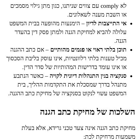
לא comply עם צווים שניתנו, כגון מתן גילוי מסמכים
או השבת מענה לשאלונים.
אי התייצבות לדיון
– הימנעות מהופעה בבית המשפט
עלולה להביא למחיקת הגנה ולמתן פסק דין בהעדר
הגנה.
תוכן בלתי ראוי או פגמים מהותיים
– אם כתב ההגנה
מכיל טענות בלתי רלוונטיות, אינו עוסק בליבת הסכסוך
או אינו עומד בדרישות המהותיות של סדר הדין.
סנקציה בגין התנהלות דיונית לקויה
– כאשר הנתבע
מתנהל בדרך שמסכלת את התקדמות ההליך, בית
המשפט עשוי לנקוט בסנקציה של מחיקת כתב ההגנה.
השלכות של מחיקת כתב הגנה
מחיקת כתב הגנה אינה צעד טכני גרידא, אלא בעלת
משמעות מרחיקת לכת: