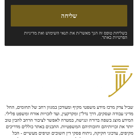
בשליחת טופס זה הנך מאשר/ת את
תנאי השימוש
ואת
מדיניות
הפרטיות
באתר.
שביל צדק מרכז מידע משפטי מקיף ומעודכן במגוון רחב של תחומים, החל
מדיני עבודה ועסקים, דרך נדל"ן ומקרקעין, ועד לזכויות אזרח ומשפט פלילי.
המידע מוצג בשפה ברורה ונגישה, במטרה לאפשר לציבור הרחב להבין טוב
יותר את זכויותיהם וחובותיהם המשפטיות. התכנים באתר כוללים מדריכים
מקיפים, עדכוני חקיקה, ניתוח פסקי דין חשובים וטיפים מעשיים - הכל