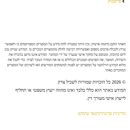
פייסבוק
האתר הוקם מיוזמה אישית, ובין היתר במטרה לתת מידע על המוצרים המפורסמים בו ולאפשר
ערוץ לקבלת פרטים נוספים ואפשרויות רכישה לחלק מהמוצרים הנזכרים בו. המידע שניתן נכון
ליום כתיבתו, ומבוסס על מחקר אישי שנערך על ידי המחבר. המידע איננו מייצג בהכרח את
השירות, המוצר, את הפרטים הטכניים הכלולים בו או את המחיר הנזכר לצידו. כדי לקבל את
מלוא המידע הרלוונטי על המוצרים יש לפנות למשווקים המורשים ו/או ליצרנים של המוצרים
המוזכרים באתר.
© 2026 כל הזכויות שמורות לשביל צדק
המידע באתר הוא כללי בלבד ואינו מהווה ייעוץ משפטי או תחליף
לייעוץ אישי מעורך דין.
מדיניות פרטיות
תנאי שימוש