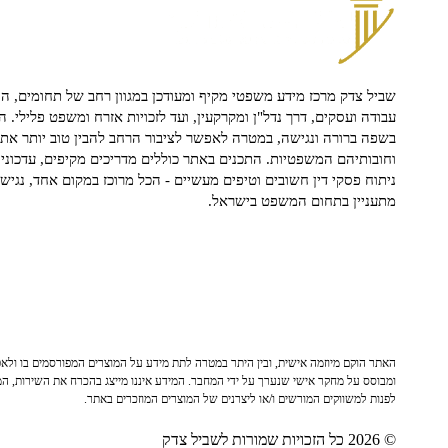
שביל צדק מרכז מידע משפטי מקיף ומעודכן במגוון רחב של תחומים, הח
עבודה ועסקים, דרך נדל"ן ומקרקעין, ועד לזכויות אזרח ומשפט פלילי. ה
בשפה ברורה ונגישה, במטרה לאפשר לציבור הרחב להבין טוב יותר את ז
וחובותיהם המשפטיות. התכנים באתר כוללים מדריכים מקיפים, עדכוני 
ניתוח פסקי דין חשובים וטיפים מעשיים - הכל מרוכז במקום אחד, נגיש ו
מתעניין בתחום המשפט בישראל.
האתר הוקם מיוזמה אישית, ובין היתר במטרה לתת מידע על המוצרים המפורסמים בו ולאפש
ומבוסס על מחקר אישי שנערך על ידי המחבר. המידע איננו מייצג בהכרח את השירות, המו
לפנות למשווקים המורשים ו/או ליצרנים של המוצרים המוזכרים באתר.
© 2026 כל הזכויות שמורות לשביל צדק