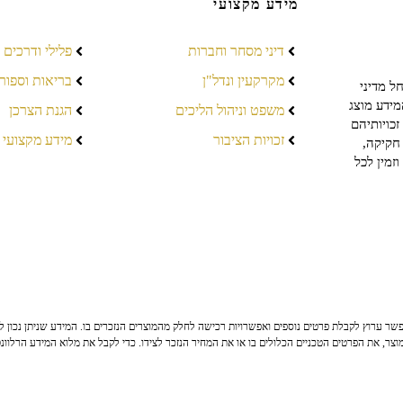
מידע מקצועי
דיני מסחר וחברות
פלילי ודרכים
מקרקעין ונדל"ן
בריאות וספור
ל מדיני
מידע מוצג
משפט וניהול הליכים
הגנת הצרכן
כויותיהם
זכויות הציבור
מידע מקצועי
חקיקה,
זמין לכל
ר ערוץ לקבלת פרטים נוספים ואפשרויות רכישה לחלק מהמוצרים הנזכרים בו. המידע שניתן נכון לי
צר, את הפרטים הטכניים הכלולים בו או את המחיר הנזכר לצידו. כדי לקבל את מלוא המידע הרלוונ