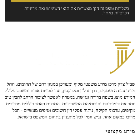
בשליחת טופס זה הנך מאשר/ת את
תנאי השימוש
ואת
מדיניות
הפרטיות
באתר.
שביל צדק מרכז מידע משפטי מקיף ומעודכן במגוון רחב של תחומים, החל
מדיני עבודה ועסקים, דרך נדל"ן ומקרקעין, ועד לזכויות אזרח ומשפט פלילי.
המידע מוצג בשפה ברורה ונגישה, במטרה לאפשר לציבור הרחב להבין טוב
יותר את זכויותיהם וחובותיהם המשפטיות. התכנים באתר כוללים מדריכים
מקיפים, עדכוני חקיקה, ניתוח פסקי דין חשובים וטיפים מעשיים - הכל
מרוכז במקום אחד, נגיש וזמין לכל מתעניין בתחום המשפט בישראל.
מידע מקצועי